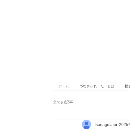
ホーム
つなぎゅれーたーとは
提
全ての記事
tsunagulator
202