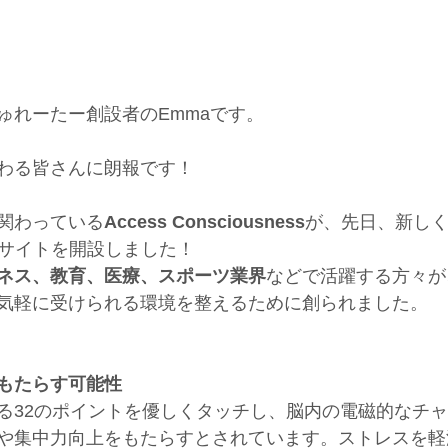
ゅれーたー創設者のEmmaです。
わる皆さんに朗報です！
関わっている
Access Consciousness
が、先日、新しく「B
ェブサイトを開設しました！
ネス、教育、医療、スポーツ業界
などで活躍する方々が
気軽に受けられる環境を整えるために創られました。
もたらす可能性
る32のポイントを優しくタッチし、脳内の電磁的なチ
や集中力向上をもたらすとされています。ストレスを軽