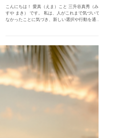
可能性の扉は、どこから開くの
でしょう？
こんにちは！ 愛真（えま）こと 三升谷真秀（みま
すや まき） です。 私は、人がこれまで気づいてい
なかったことに気づき、新しい選択や行動を通し
て可能性の扉を開き、軽やかに、そしてパワフル
に人生を生き始めることが大好きです。 「そんな
選択肢があったんだ」「そんな自分でもよかった
んだ」「もっと自由に生きていいんだ」 そんな瞬
間に立ち会うたびに、この仕事をしていて本当に
よかったと思います。 昨夜のギフト・コール『も
っと可能な人生へ』でも、そんな瞬間がたくさん
ありました。 もしあなたが参加できなかったな
ら、このエナジーをぜひ受け取ってみてくださ
い。 ▼録音・録画はこちら：
https://us02web.zoom.us/rec/share/L20Ia8vsLH_jI
PCNfe1G21tRuy-1a0gnyVrPOgVQqWGQsCz2il-
xX6LBtE-nQxd9.2RIo-xOrS6uLnhBc パスコード:
k&%pa7#S 気づきから始まる変化は、クラスの最
中に起こることもあれば、その後の人生の中で少
しずつ花開いていくこともあります。...