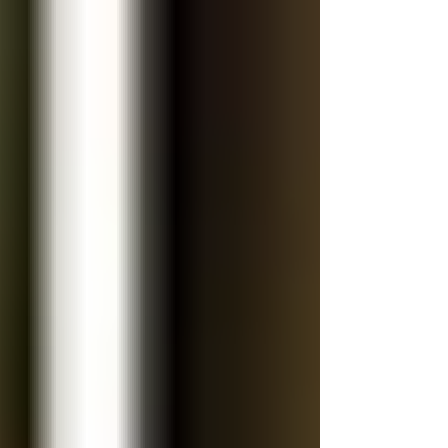
tsunagulator
10年前より綺麗になれる魔法
朝起きて、鏡で顔を見るとき、 あなたは何を感じ
ますか？ 「なんだか疲れた顔してるな…」 「シワ
が増えた？」 「化粧品、変えた方がいいかし
ら？」 ──もしそんな風に感じているなら、朗報で
す✨ わたしは10年前より、今の自分の方が綺麗だ
なぁと本気で思っています。 それは、年齢や外見
の話というよりも、 内側から光が満ちていくよう
な変化 を感じているから。 そのきっかけになった
のが、8年前に出会った「エナジェティック・フェ
イスリフト」でした。 このフェイスリフトは、メ
スも針も使わず、ただやさしく手を触れるだけ。
それなのに、施術後には顔が上がり、肌が柔らか
くなり、エネルギーまで軽やかになるのです。
「え？たったこれだけで？」と最初は信じられま
せんでした。 けれど、初めて受けたとき── 鏡に
映る自分の表情がふわっと柔らかくなっていて、
まるで“自分に戻った”ような安堵が全身を包みまし
た。 その瞬間、「こんなに優しくてパワフルなツ