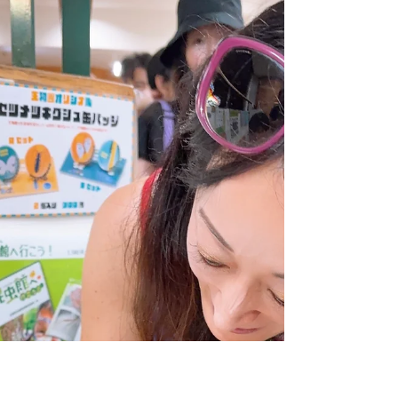
「今日はミーティングが多くて、頭が痛い」 「考
えることが多すぎて、もう何も入らない」 そんな
声を、経営者やリーダーの方々からよく聞きま
す。 情報量が多く、スピードも求められる時代。
私たちは、常に「考える」「判断する」「対応す
る」を繰り返しながら、 気づかないうちに“脳の疲
労”を積み重ねています。 けれど── わたしのクラ
イアントさんたちは、そう言いません。 いつも頭
はスッキリ。明晰で、静かなパワーに満ちていま
す。 ⸻ 💫 頭の中のノイズを静めると、人生が
変わる 経営者にとって「考えること」は仕事その
もの。 けれど、思考が渋滞しているときほど、 本
来の直感やクリエイティビティはかき消されてし
まいます。 思考を静める。 脳をゆるめる。 そのス
ペースが生まれたとき、 人は驚くほど軽やかに、
本来の明晰さを取り戻します。 それを可能にして
くれるのが、わたしが提供している アクセスバー
ズ™セッション です。 科学的効果について:
Check out this video from this search, Access Bars
Youtube Str