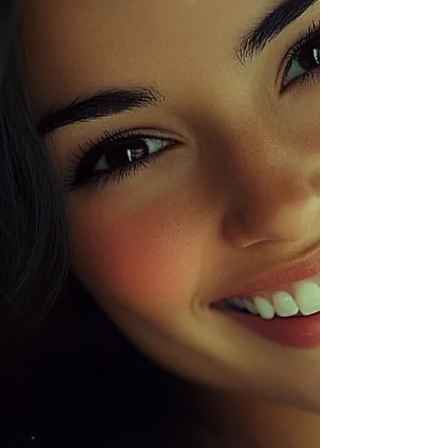
わたしが開催した「ビジョニング・ワークショッ
プ」に参加してくれた友人から、 「あの時に描い
たビジョンが、ほぼそのまま現実になっている
の」 と連絡をもらったのです。 彼女と出会った当
時、彼女は日本で秘書の仕事をしていました。 彼
女はわたしのコーチングを受けてくれて、 その頃
に開催したワークショップでビジョン・マップを
作成しました。 そして今。 彼女は結婚し、ロンド
ンに暮らし、可愛い娘さんにも恵まれ、 大好きだ
った“お茶”と“お花”を人に教える仕事をしていま
す。 彼女は当時のコーチングとワークショップを
振り返り、こう話してくれました。 「あの時、未
来を“考えた”というより、“出会う”感覚だっ