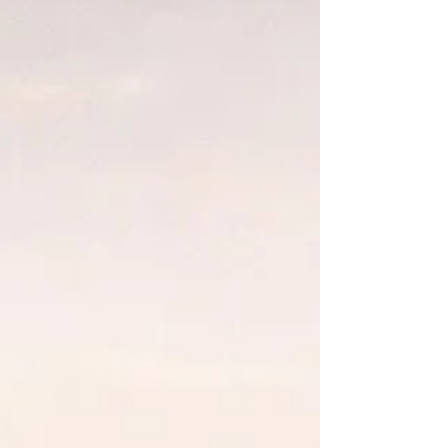
ら、Symphony of Possibilities(SOP)のクラスに参
加しています。 何度も参加しているクラスです
が、 そのたびに新しい扉が開いていくような感覚
があります。 これまで気づいていなかった、 自分
の中の小さな制限や緊張が、 静かに、そして自然
にほどけていく。 そして気づけば、 より軽やか
で、広がりのあるスペースに在る。 そんな体験で
す。 もしこのエナジーにご興味があれば、 こちら
にも少しまとめています。
https://www.tsunagulator.com/sop このマジカルな
エナジーを使ったセッションを プラクティショナ
ーとしてお届けできることは、 わたしにとって大
きな喜びです。 個人セッションでは、 思いがけな
い変化や深い気づきが起こることが多く、 グルー
プセッションでは、 場の中で自然にほどけていく
ような、 穏やかで心地よい広がりがあります。 そ
んな時間を、 5月6日の夜、 バリ