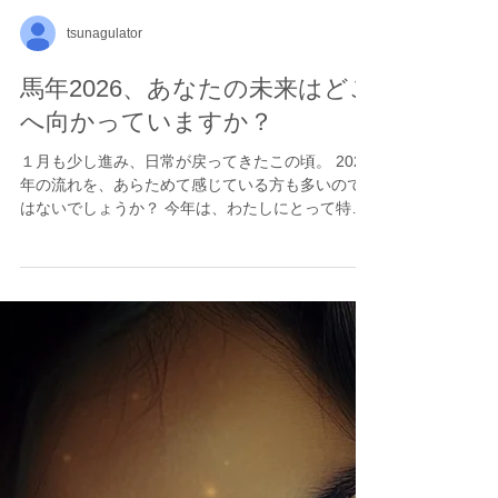
tsunagulator
馬年2026、あなたの未来はどこ
へ向かっていますか？
１月も少し進み、日常が戻ってきたこの頃。 2026
年の流れを、あらためて感じている方も多いので
はないでしょうか？ 今年は、わたしにとって特別
な「馬年」。 前へ進むエネルギー、しなやかさ、
そして自分の感覚を信じて進む一年になりそうだ
なと、静かにワクワクしています。 年始、久しぶ
りに海外に住む友人たちと連絡を取り合う中で、
胸があたたかくなる出来事がありました。 以前、