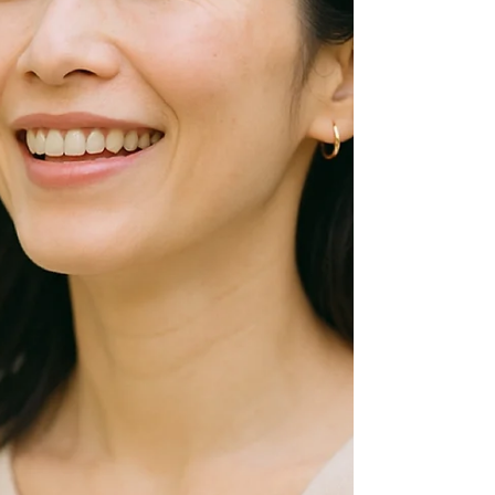
ーー そんなことが当たり前の日々。 大人になって
からも状況は変わらず、 慢性的な偏頭痛と眼精疲
労 頭を洗うにも頭の凝りが酷すぎて あまりの痛み
に涙ぐみながらシャンプーする日々 人混みに入る
と具合が悪くなる、 そして バセドウ病 と 乳がん
の診断。 「また体調が悪くなるかもしれない」 そ
んな恐れと共に生きることが習慣化していまし
た。 ⸻ ■ そんなわたしが、どうして“疲れ知ら
ず”になれたのか いまのわたしを知っている人は、
昔の話を聞くとかなり驚きます