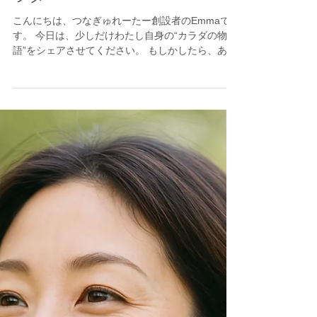
tsunagulator
体の悩みから解放され奇跡のカ
ラダへ
こんにちは、つなぎゅれーたー創設者のEmmaで
す。 今日は、少しだけわたし自身の“カラダの物
語”をシェアさせてください。 もしかしたら、あな
たの中にも長年抱えてきた悩みや、誰にも言えな
かった不安があるかもしれません。 そのどれも
が、いま優しくほどけていくきっかけになること
を願って書いています。 ⸻ ■ わたしはずっと
「弱いカラダ」で生きてきました 子どもの頃のわ
たしは、ほとんど毎日のように体調を崩していま
した。 貧血で倒れ、 生理痛が酷すぎて薬も効かず
学校を休み、 登校しても保健室で一日中寝ている